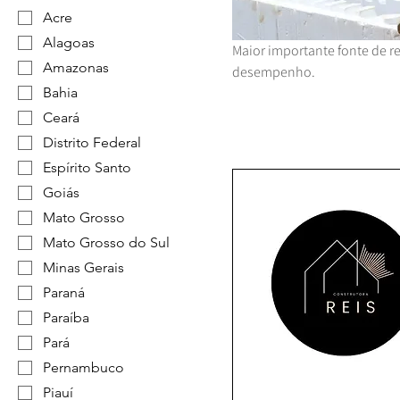
Acre
Alagoas
Maior importante fonte de re
Amazonas
desempenho.
Bahia
Ceará
Distrito Federal
Espírito Santo
Goiás
Mato Grosso
Mato Grosso do Sul
Minas Gerais
Paraná
Paraíba
Pará
Pernambuco
Piauí