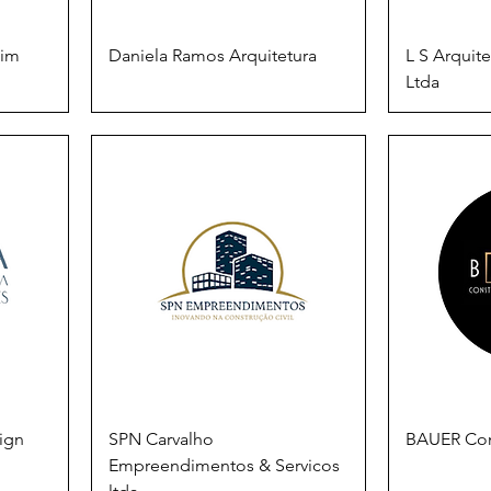
bim
Daniela Ramos Arquitetura
L S Arquit
Ltda
ign
SPN Carvalho
BAUER Con
Empreendimentos & Servicos