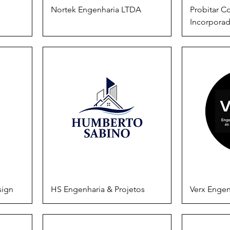
Nortek Engenharia LTDA
Probitar C
Incorpora
sign
HS Engenharia & Projetos
Verx Engen