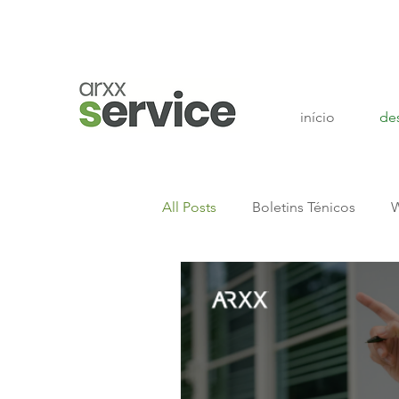
início
de
All Posts
Boletins Ténicos
W