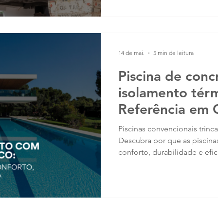
Próspera , sendo construída
Paulo JUNDIAÍ, SP – A prosp
em arquitetura, raramente es
14 de mai.
5 min de leitura
Piscina de con
isolamento tér
Referência em 
Durabilidade e 
Piscinas convencionais trinca
Descubra por que as piscina
conforto, durabilidade e efic