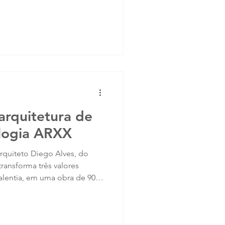
arquitetura de
logia ARXX
arquiteto Diego Alves, do
transforma três valores
alentia, em uma obra de 900
temporâneo, tecnologia ARXX
As paredes ainda estão sendo
 Próspera já respira. Casa