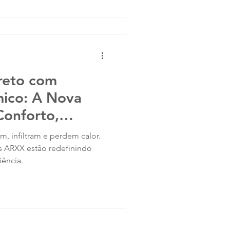
 com ARXX, em Jundiaí - São
eridade, quando traduzida
colhe o silêncio
creto com
mico: A Nova
Conforto,
Eficiência
m, infiltram e perdem calor.
s ARXX estão redefinindo
iência.