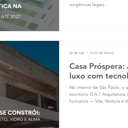
exigências legais.
26 de mai.
4 min de leitura
Casa Próspera: 
luxo com tecno
No interior de São Paulo, o 
escritório D.A.7 Arquitetura, 
humanos — Vita, Ventura e V
m² que une brutalismo con
e liberdade criativa plena. 
erguidas, mas a alma da Casa