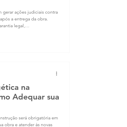
 gerar ações judiciais contra
 após a entrega da obra.
rantia legal,
or e prazo prescricional
zir riscos financeiros. Neste
paredes ARXX ajudam a
tivas e proteger
odo esse período.
gética na
omo Adequar sua
onstrução será obrigatória em
ua obra e atender às novas