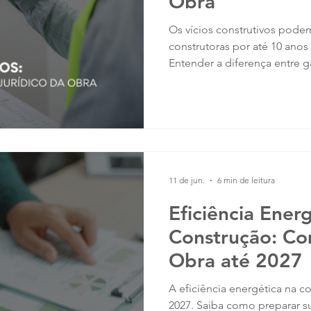
Obra
Os vícios construtivos podem
construtoras por até 10 anos
Entender a diferença entre ga
responsabilidade do construt
tornou-se essencial para redu
artigo, mostramos como as 
minimizar patologias constru
empreendimentos durante t
11 de jun.
6 min de leitura
Eficiência Ener
Construção: C
Obra até 2027
A eficiência energética na c
2027. Saiba como preparar s