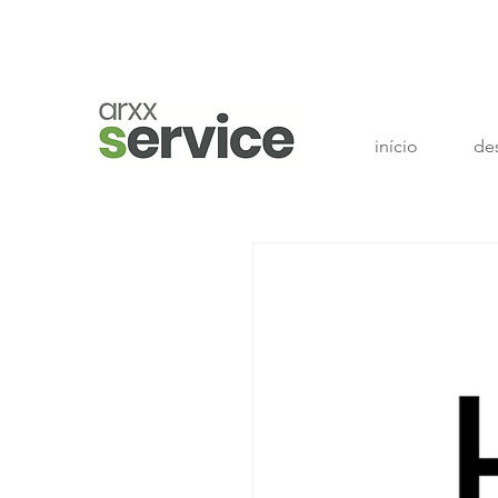
início
de