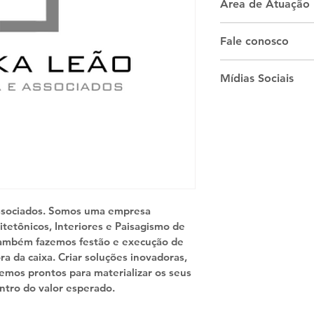
Área de Atuação
Este profissional 
Fale conosco
também nos EUA.
What's app :
+55 19
Mídias Sociais
Instagram
Website
ssociados. Somos uma empresa 
tetônicos, Interiores e Paisagismo de 
Também fazemos festão e execução de 
ra da caixa. Criar soluções inovadoras, 
remos prontos para materializar os seus 
ntro do valor esperado.