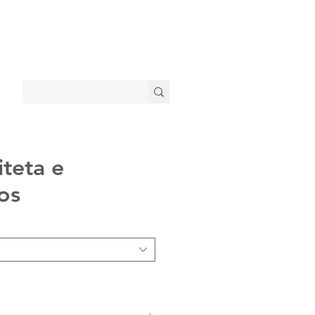
iteta e
os