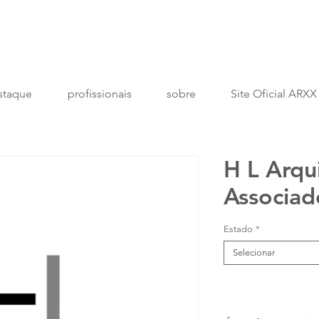
staque
profissionais
sobre
Site Oficial ARXX
H L Arqu
Associad
Estado
*
Selecionar