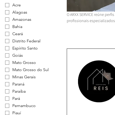
Acre
Alagoas
O ARXX SERVICE reúne perfis 
Amazonas
profissionais especializad
Bahia
Ceará
Distrito Federal
Espírito Santo
Goiás
Mato Grosso
Mato Grosso do Sul
Minas Gerais
Paraná
Paraíba
Pará
Pernambuco
Piauí