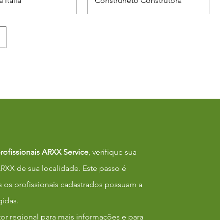
 Itália
Construneto Construtora
profissionais ARXX Service
, verifique sua
ARXX de sua localidade. Este passo é
s os profissionais cadastrados possuam a
gidas.
or regional para mais informações e para