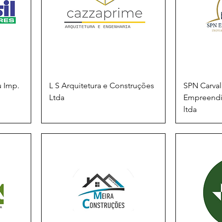
u Imp.
L S Arquitetura e Construções
SPN Carva
Ltda
Empreendi
ltda