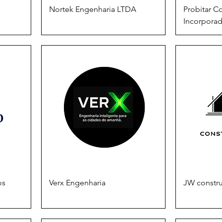
Nortek Engenharia LTDA
Probitar C
Incorpora
os
Verx Engenharia
JW constru