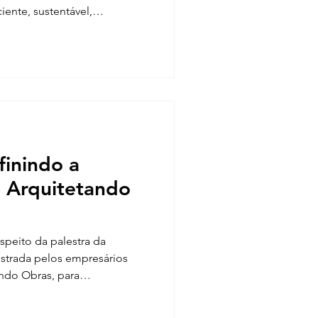
iente, sustentável,
uro, sendo indicado por
ivil em todo o país.
finindo a
 Arquitetando
espeito da palestra da
strada pelos empresários
ando Obras, para
o sobre a tecnologia no Rio
ARXX