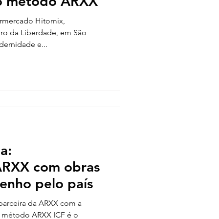
 o método ARXX
rmercado Hitomix,
irro da Liberdade, em São
ernidade e...
a:
RXX com obras
enho pelo país
 parceira da ARXX com a
o método ARXX ICF é o