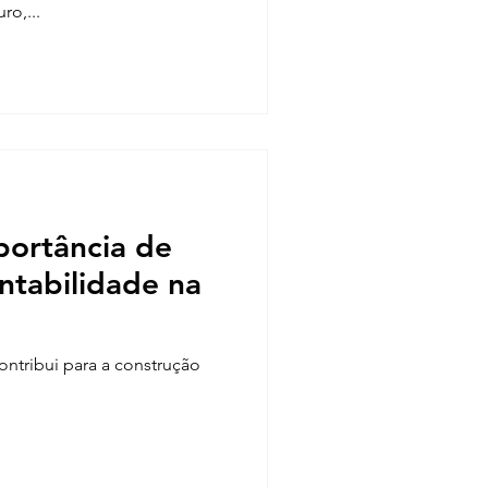
ro,...
portância de
entabilidade na
ntribui para a construção