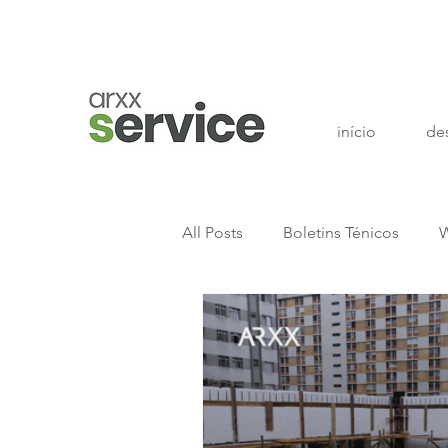
início
de
All Posts
Boletins Ténicos
W