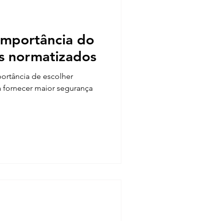
ência unifamiliar em Passa
importância do
s normatizados
portância de escolher
a fornecer maior segurança