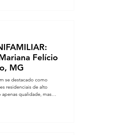
IFAMILIAR:
Mariana Felício
ro, MG
tem se destacado como
es residenciais de alto
 apenas qualidade, mas
cios em termos de
segurança e conforto. Por
go uma obra ARXX de destaque
el Saullo, casado com a
m quatro filhos e estão