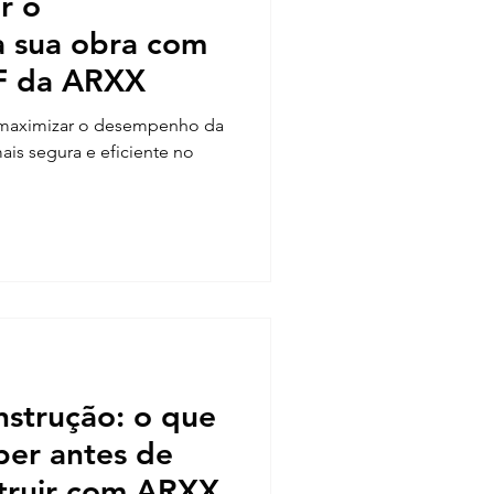
r o
 sua obra com
CF da ARXX
 maximizar o desempenho da
ais segura e eficiente no
nstrução: o que
ber antes de
truir com ARXX