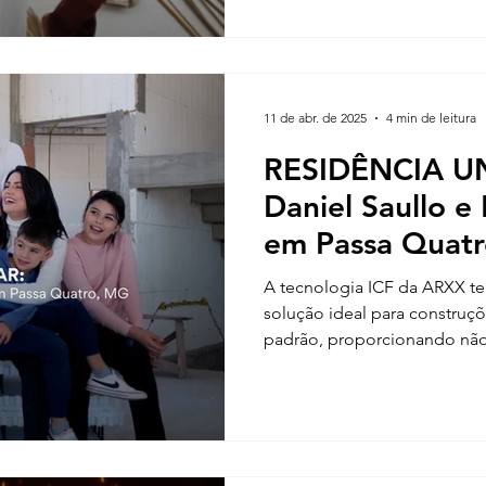
11 de abr. de 2025
4 min de leitura
RESIDÊNCIA UN
Daniel Saullo e 
em Passa Quat
A tecnologia ICF da ARXX 
solução ideal para construçõ
padrão, proporcionando não
também uma série de benefí
desempenho termoacústico, 
isso, trouxemos neste arti
em alto desempenho do Dani
Mariana Felício com quem te