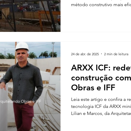
método construtivo mais efic
econômico, resistente e seg
profissionais da construção c
24 de abr. de 2025
2 min de leitura
ARXX ICF: rede
construção com
Obras e IFF
Leia este artigo e confira a r
tecnologia ICF da ARXX mini
Lilian e Marcos, da Arquitet
compartilharem conheciment
de Janeiro! #FechadosCom