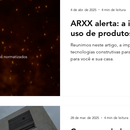
construindo juntos sua resid
Quatro, Minas Gerais.
4 de abr. de 2025
4 min de leitura
ARXX alerta: a 
uso de produto
Reunimos neste artigo, a im
tecnologias construtivas par
para você e sua casa.
28 de mar. de 2025
4 min de leitura