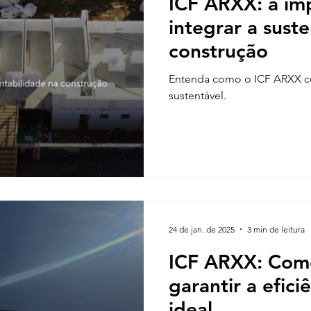
ICF ARXX: a im
integrar a sust
construção
Entenda como o ICF ARXX co
sustentável.
24 de jan. de 2025
3 min de leitura
ICF ARXX: Como
garantir a efici
ideal