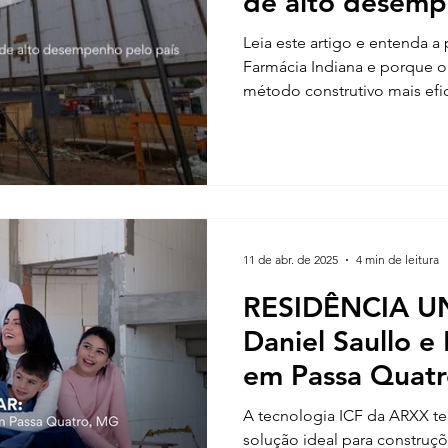
de alto desemp
Leia este artigo e entenda a
Farmácia Indiana e porque 
método construtivo mais efic
econômico, resistente e seg
profissionais da construção c
11 de abr. de 2025
4 min de leitura
RESIDÊNCIA UN
Daniel Saullo e 
em Passa Quat
A tecnologia ICF da ARXX 
solução ideal para construçõ