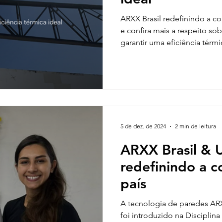
ARXX Brasil redefinindo a con
e confira mais a respeito so
garantir uma eficiência térmica ideal #Fe
Com as altas temperaturas ao 
térmica em residências se to
para garantir o conforto e 
5 de dez. de 2024
2 min de leitura
ARXX Brasil & 
redefinindo a c
país
A tecnologia de paredes AR
foi introduzido na Disciplina