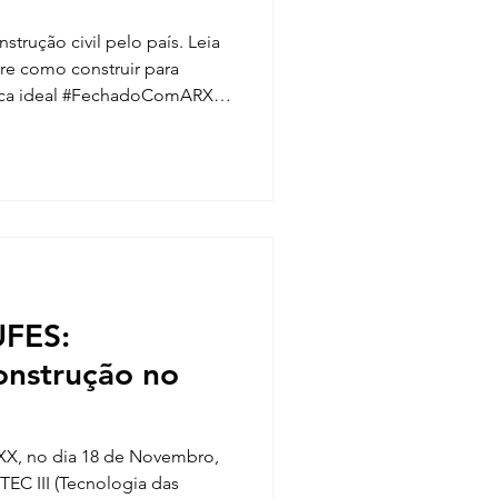
strução civil pelo país. Leia
bre como construir para
chadoComARXX
redor do Brasil, a eficiência
rna cada vez mais essencial
bem-estar dos moradores
UFES:
onstrução no
XX, no dia 18 de Novembro,
 TEC III (Tecnologia das