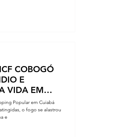
 ICF COBOGÓ
NDIO E
A VIDA EM
pping Popular em Cuiabá
atingidas, o fogo se alastrou
ma e