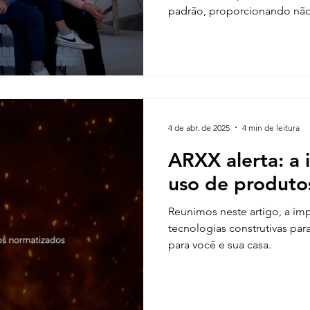
padrão, proporcionando não
também uma série de benefí
desempenho termoacústico, 
isso, trouxemos neste arti
em alto desempenho do Dani
Mariana Felício com quem te
construindo juntos sua resid
Quatro, Minas Gerais.
4 de abr. de 2025
4 min de leitura
ARXX alerta: a 
uso de produto
Reunimos neste artigo, a im
tecnologias construtivas par
para você e sua casa.