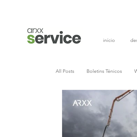
início
de
All Posts
Boletins Ténicos
W