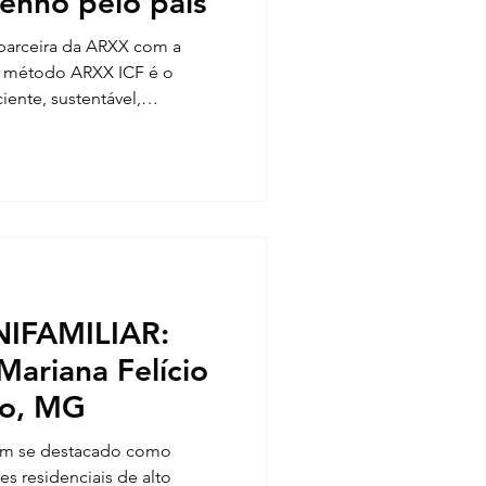
enho pelo país
 parceira da ARXX com a
o método ARXX ICF é o
iente, sustentável,
uro, sendo indicado por
ivil em todo o país.
IFAMILIAR:
Mariana Felício
ro, MG
tem se destacado como
es residenciais de alto