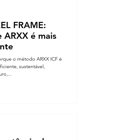
EEL FRAME:
e ARXX é mais
ente
 porque o método ARXX ICF é
iciente, sustentável,
ro,...