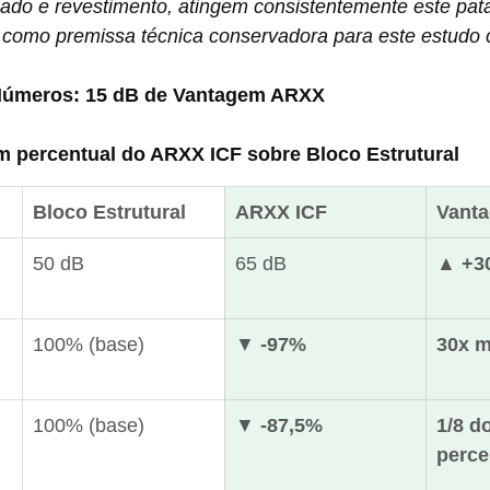
do e revestimento, atingem consistentemente este pat
o como premissa técnica conservadora para este estudo 
Números: 15 dB de Vantagem ARXX
m percentual do ARXX ICF sobre Bloco Estrutural
Bloco Estrutural
ARXX ICF
Vant
 
50 dB
65 dB
▲ +3
100% (base)
▼ 
-97%
30x m
100% (base)
▼ 
-87,5%
1/8 d
perce