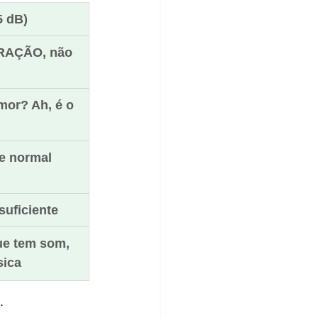
5 dB)
RAÇÃO, não 
or? Ah, é o 
e normal
suficiente
ue tem som, 
sica
.