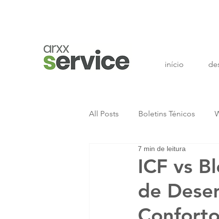
início
de
All Posts
Boletins Ténicos
W
7 min de leitura
ICF vs B
de Dese
Conforto