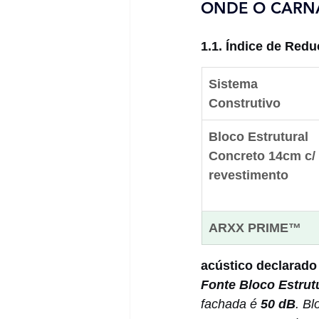
ONDE O CARNA
1.1. Índice de Red
Sistema 
Construtivo
Bloco Estrutural 
Concreto 14cm c/ 
revestimento
ARXX PRIME™ 
acústico declarado
Fonte Bloco Estrutu
fachada é 
50 dB
. B