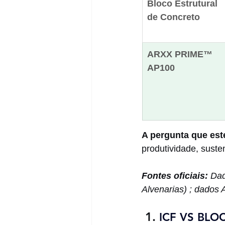
Bloco Estrutural 
de Concreto
ARXX PRIME™ 
AP100
A pergunta que est
produtividade, suste
Fontes oficiais:
 Dad
Alvenarias) ; dados 
 1. 
ICF VS BL