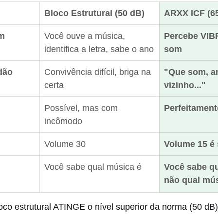
Bloco Estrutural (50 dB)
ARXX ICF (6
0m
Você ouve a música, 
Percebe VIB
identifica a letra, sabe o ano
som
dão
Convivência difícil, briga na 
"Que som, am
certa
vizinho..."
Possível, mas com 
Perfeitament
incômodo
Volume 30
Volume 15 é 
Você sabe qual música é
Você sabe q
não qual mú
oco estrutural ATINGE o nível superior da norma (50 dB)