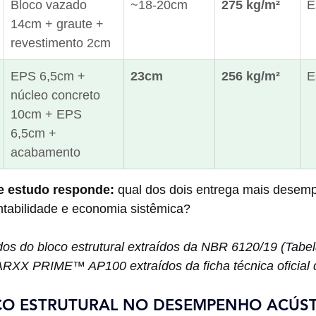
Bloco vazado 
~18-20cm
275 kg/m²
E
14cm + graute + 
revestimento 2cm
EPS 6,5cm + 
23cm
256 kg/m²
E
núcleo concreto 
10cm + EPS 
6,5cm + 
acabamento
e estudo responde:
 qual dos dois entrega mais desemp
ntabilidade e economia sistêmica?
os do bloco estrutural extraídos da NBR 6120/19 (Tabe
ARXX PRIME™ AP100 extraídos da ficha técnica oficial d
OCO ESTRUTURAL NO DESEMPENHO ACÚST