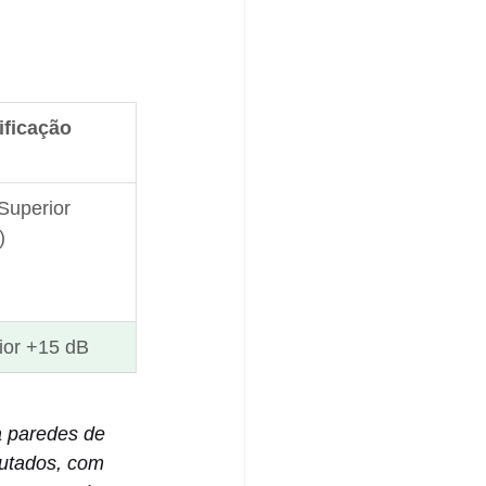
ificação
Superior 
)
ior +15 dB
a paredes de 
utados, com 