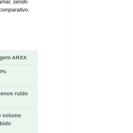
amar, sendo 
comparativo.
agem ARXX
0%
enos ruído
o volume 
bido