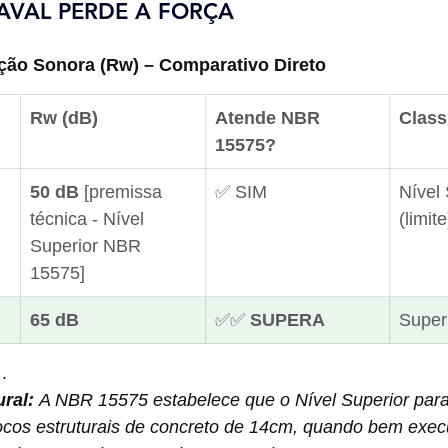
VAL PERDE A FORÇA
ução Sonora (Rw) – Comparativo Direto
Rw (dB)
Atende NBR 
Class
15575?
50 dB
 [premissa 
✅ SIM
Nível 
técnica - Nível 
(limite
Superior NBR 
15575]
65 dB
✅✅ 
SUPERA
Super
 .
ral:
 A NBR 15575 estabelece que o Nível Superior par
locos estruturais de concreto de 14cm, quando bem exec