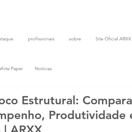
staque
profissionais
sobre
Site Oficial ARXX
hite Paper
Notícias
loco Estrutural: Compara
mpenho, Produtividade 
 | ARXX