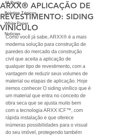
All Posts
ARXX® APLICAÇÃO DE
Boletins Ténicos
REVESTIMENTO: SIDING
White Paper
VINÍCULO
Notícias
Como você já sabe, ARXX® é a mais 
moderna solução para construção de 
paredes do mercado da construção 
civil que aceita a aplicação de 
qualquer tipo de revestimento, com a 
vantagem de reduzir seus volumes de 
material ou etapas de aplicação. Hoje 
iremos conhecer O siding vinílico que é 
um material que entra no conceito de 
obra seca que se ajusta muito bem 
com a tecnologia ARXX ICF™, com 
rápida instalação e que oferece 
inúmeras possibilidades para o visual 
do seu imóvel, protegendo também 