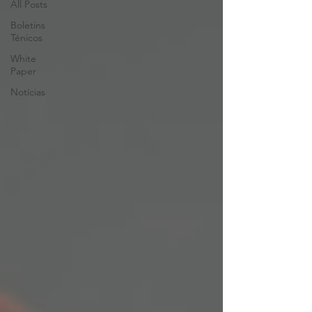
All Posts
Boletins
Ténicos
White
Paper
Notícias