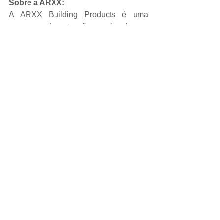
Sobre a ARXX:
A ARXX Building Products é uma 
empresa de atuação nacional que 
desde 2016 lidera o mercado de formas 
de EPS para construção civil (ICF). 
Com foco em inovação, eficiência 
energética e sustentabilidade, a ARXX 
é pioneira em entregar soluções 
certificadas que elevam o padrão de 
qualidade em obras residenciais, 
comerciais e verticais em todo o Brasil.
📞 Contato para Imprensa:
Assessoria de Comunicação – ARXX 
Brasil
contato@arxx.com.br
www.arxx.com.br