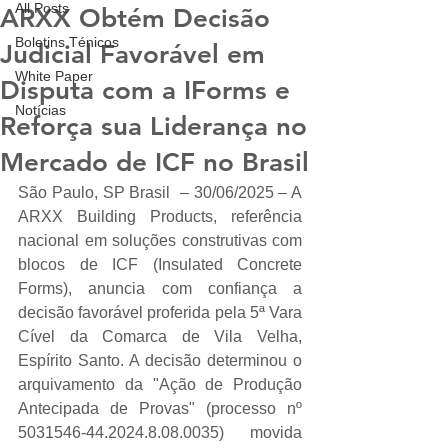
All Posts
ARXX Obtém Decisão
Boletins Ténicos
Judicial Favorável em
White Paper
Disputa com a IForms e
Notícias
Reforça sua Liderança no
Mercado de ICF no Brasil
São Paulo, SP Brasil  – 30/06/2025 – A 
ARXX Building Products, referência 
nacional em soluções construtivas com 
blocos de ICF (Insulated Concrete 
Forms), anuncia com confiança a 
decisão favorável proferida pela 5ª Vara 
Cível da Comarca de Vila Velha, 
Espírito Santo. A decisão determinou o 
arquivamento da "Ação de Produção 
Antecipada de Provas" (processo nº 
5031546-44.2024.8.08.0035) movida 