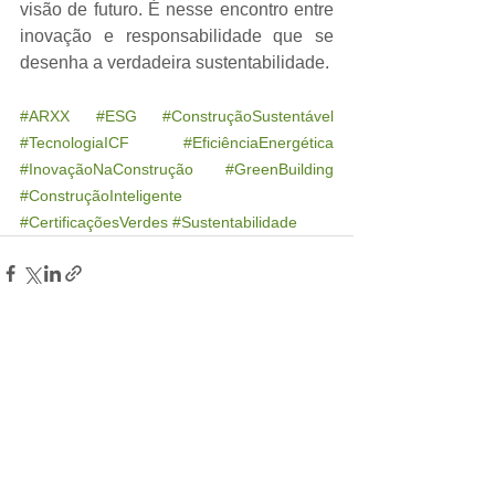
visão de futuro. É nesse encontro entre 
inovação e responsabilidade que se 
desenha a verdadeira sustentabilidade.
#ARXX
#ESG
#ConstruçãoSustentável
#TecnologiaICF
#EficiênciaEnergética
#InovaçãoNaConstrução
#GreenBuilding
#ConstruçãoInteligente
#CertificaçõesVerdes
#Sustentabilidade
Ver tudo
Posts recentes