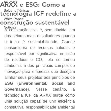
All Posts
ARXX e ESG: Como a
Boletins Ténicos
tecnologia ICF redefine a
White Paper
construção sustentável
Notícias
A construção civil é, sem dúvida, um 
dos setores mais desafiadores quando 
o tema é sustentabilidade. Grande 
consumidora de recursos naturais e 
responsável por significativa emissão 
de resíduos e CO₂, ela se tornou 
também um dos principais campos de 
inovação para empresas que desejam 
alinhar seus projetos aos princípios de 
ESG (Environmental, Social and 
Governance)
. Nesse cenário, a 
tecnologia ICF da ARXX surge como 
uma solução capaz de unir eficiência 
construtiva, responsabilidade ambiental 