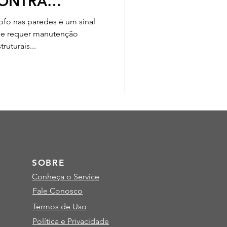
ONTRA
 NOS IMÓVEIS
fo nas paredes é um sinal
ue requer manutenção
ruturais...
SOBRE
Conheça o Service
Fale Conosco
Termos de Uso
Política e Privacidade