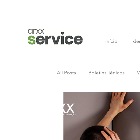
início
de
All Posts
Boletins Ténicos
W