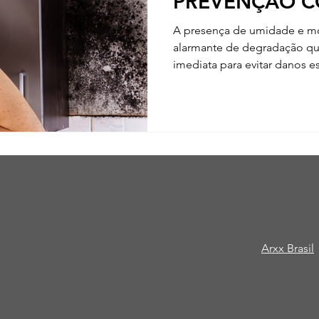
PREVENÇÃO C
INFILTRAÇÕES
A presença de umidade e mo
BRASILEIROS
alarmante de degradação q
imediata para evitar danos est
Arxx Brasil