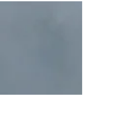
em termos de desempenho termoacústico,
segurança e conforto. Por isso, trouxemos neste
artigo uma obra ARXX de destaque em alto
desempenho do Daniel Saullo, casado com a
Mariana Felício com quem tem quatro filhos e
estão construindo juntos sua residência unifamiliar
em Passa Quatro, Minas Gerais.