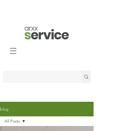
blog
All Posts