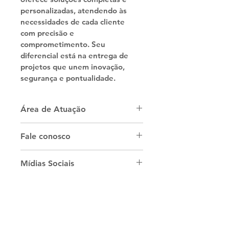
personalizadas, atendendo às 
necessidades de cada cliente 
com precisão e 
comprometimento. Seu 
diferencial está na entrega de 
projetos que unem inovação, 
segurança e pontualidade.
Área de Atuação
Este profissional atua bem no 
Fale conosco
estado de São Paulo, na cidade 
de Barueri, Araçariguama e 
What's app :
+55
11 97138-3778
Mídias Sociais
arredores.
Instagram