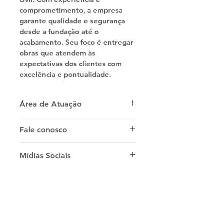
comprometimento, a empresa 
garante qualidade e segurança 
desde a fundação até o 
acabamento. Seu foco é entregar 
obras que atendem às 
expectativas dos clientes com 
excelência e pontualidade.
Área de Atuação
Este profissional atua bem no 
Fale conosco
estado do Rio de Janeiro, na 
cidade de Guapimirim.
What's app :
+55 21 970116097
Mídias Sociais
Instagram