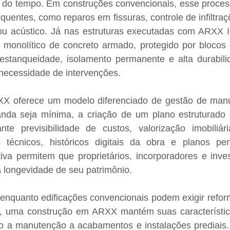
o do tempo. Em construções convencionais, esse proces
quentes, como reparos em fissuras, controle de infiltraç
ou acústico. Já nas estruturas executadas com ARXX IC
a monolítico de concreto armado, protegido por blocos 
estanqueidade, isolamento permanente e alta durabilid
 necessidade de intervenções.
X oferece um modelo diferenciado de gestão de manut
a seja mínima, a criação de um plano estruturado d
te previsibilidade de custos, valorização imobiliár
s técnicos, históricos digitais da obra e planos per
va permitem que proprietários, incorporadores e inves
 a longevidade de seu patrimônio.
 enquanto edificações convencionais podem exigir refor
 uma construção em ARXX mantém suas características
do a manutenção a acabamentos e instalações prediais.