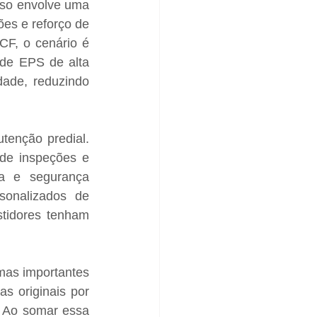
so envolve uma 
ões e reforço de 
F, o cenário é 
de EPS de alta 
ade, reduzindo 
enção predial. 
e inspeções e 
ia e segurança 
sonalizados de 
tidores tenham 
mas importantes 
 originais por 
 Ao somar essa 