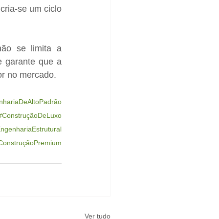
ria-se um ciclo 
o se limita a 
 garante que a 
lor no mercado.
nhariaDeAltoPadrão
#ConstruçãoDeLuxo
ngenhariaEstrutural
ConstruçãoPremium
Ver tudo