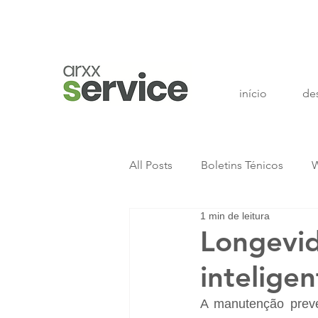
início
de
All Posts
Boletins Ténicos
W
1 min de leitura
Longevi
intelige
A manutenção preve