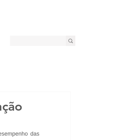
nção
desempenho das 