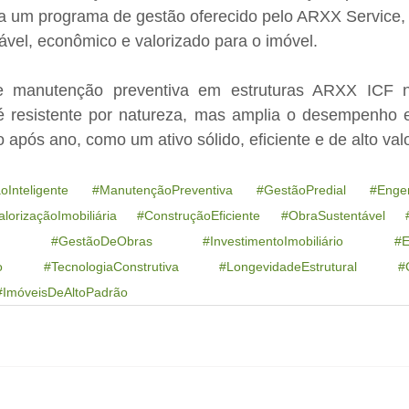
 a um programa de gestão oferecido pelo ARXX Service, c
ável, econômico e valorizado para o imóvel.
e manutenção preventiva em estruturas ARXX ICF nã
é resistente por natureza, mas amplia o desempenho e
após ano, como um ativo sólido, eficiente e de alto va
oInteligente
#ManutençãoPreventiva
#GestãoPredial
#Enge
alorizaçãoImobiliária
#ConstruçãoEficiente
#ObraSustentável
#GestãoDeObras
#InvestimentoImobiliário
#E
o
#TecnologiaConstrutiva
#LongevidadeEstrutural
#
#ImóveisDeAltoPadrão