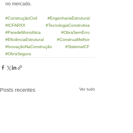
no mercado.
#ConstruçãoCivil
#EngenhariaEstrutural
#ICFARXX
#TecnologiaConstrutiva
#ParedeMonolítica
#ObraSemErro
#EficiênciaEstrutural
#ConstruaMelhor
#InovaçãoNaConstrução
#SistemaICF
#ObraSegura
Ver tudo
Posts recentes