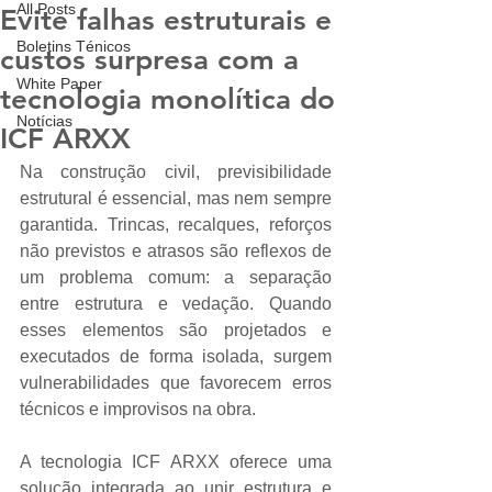
All Posts
Evite falhas estruturais e
Boletins Ténicos
custos surpresa com a
White Paper
tecnologia monolítica do
Notícias
ICF ARXX
Na construção civil, previsibilidade 
estrutural é essencial, mas nem sempre 
garantida. Trincas, recalques, reforços 
não previstos e atrasos são reflexos de 
um problema comum: a separação 
entre estrutura e vedação. Quando 
esses elementos são projetados e 
executados de forma isolada, surgem 
vulnerabilidades que favorecem erros 
técnicos e improvisos na obra.
A tecnologia ICF ARXX oferece uma 
solução integrada ao unir estrutura e 