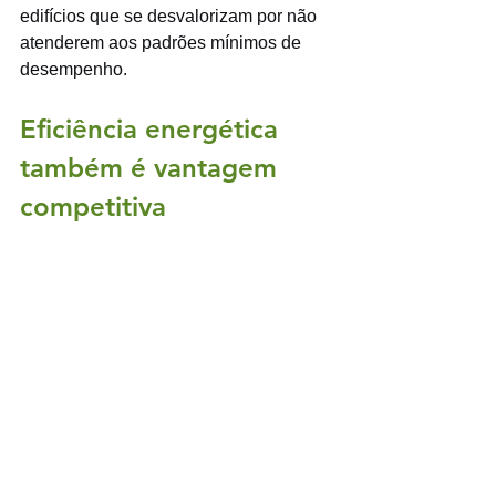
edifícios que se desvalorizam por não 
atenderem aos padrões mínimos de 
desempenho.
Eficiência energética 
também é vantagem 
competitiva
A nova lei não é uma ameaça. É uma 
oportunidade para o mercado migrar 
para sistemas que realmente 
funcionam e para construtores se 
diferenciarem entregando imóveis com 
conforto térmico superior, contas de luz 
baixas e valorização acima da média.
Os compradores já estão atentos. 