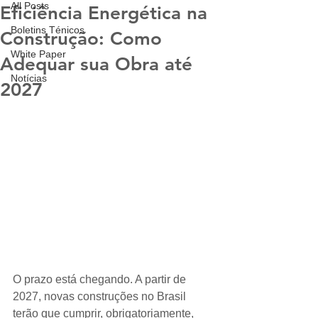
All Posts
Eficiência Energética na
Boletins Ténicos
Construção: Como
White Paper
Adequar sua Obra até
Notícias
2027
O prazo está chegando. A partir de 
2027, novas construções no Brasil 
terão que cumprir, obrigatoriamente, 