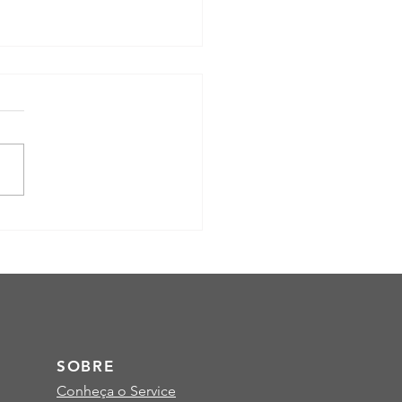
iência Energética na
trução: Como Adequar
Obra até 2027
SOBRE
Conheça o Service