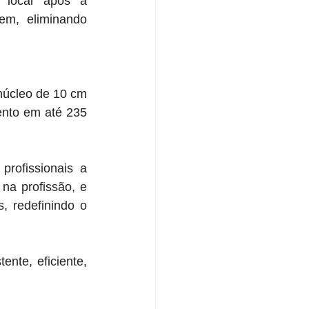
 local após a 
m, eliminando 
úcleo de 10 cm 
nto em até 235 
rofissionais a 
a profissão, e 
, redefinindo o 
nte, eficiente, 