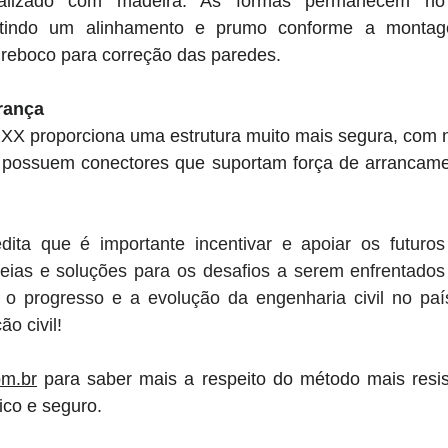
realizado com madeira. As fôrmas permanecem no
itindo um alinhamento e prumo conforme a montage
reboco para correção das paredes.
rança
X proporciona uma estrutura muito mais segura, com n
 possuem conectores que suportam força de arrancame
ita que é importante incentivar e apoiar os futuros p
eias e soluções para os desafios a serem enfrentados n
r o progresso e a evolução da engenharia civil no país
o civil!
om.br
 para saber mais a respeito do método mais resiste
ico e seguro.