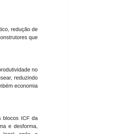
co, redução de 
onstrutores que 
odutividade no 
ear, reduzindo 
ambém economia 
 blocos ICF da 
ma e desforma, 