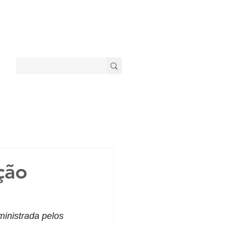
ção
inistrada pelos 