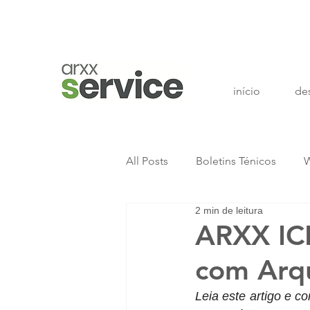
início
de
All Posts
Boletins Ténicos
W
2 min de leitura
ARXX ICF
com Arqu
Leia este artigo e c