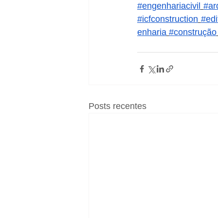
#engenhariacivil
#ar
#icfconstruction
#edi
enharia
#construção
Posts recentes