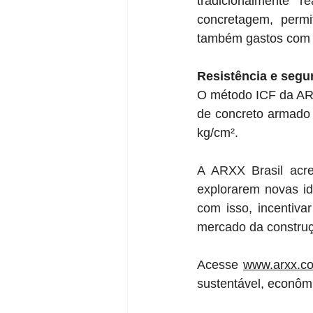
tradicionalmente 
concretagem, perm
também gastos com 
Resistência e segu
O método ICF da ARX
de concreto armado
kg/cm².
A ARXX Brasil acred
explorarem novas id
com isso, incentiva
mercado da construçã
Acesse 
www.arxx.c
sustentável, econôm