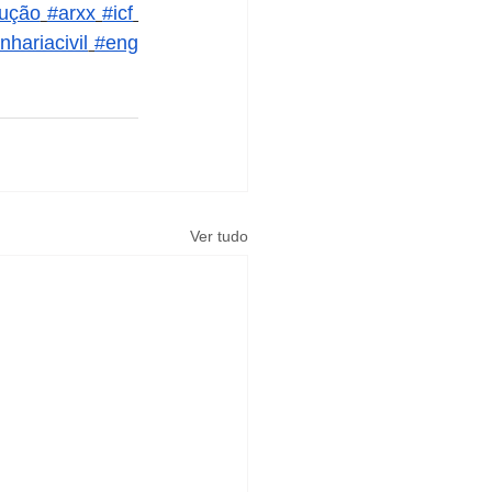
rução
#arxx
#icf
hariacivil
#eng
Ver tudo