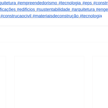
quitetura
#empreendedorismo
#tecnologia
#eps
#const
ficações
#edificios
#sustentabilidade
#arquitetura
#engen
#construcaocivil
#materiaisdeconstrução
#tecnologi
a