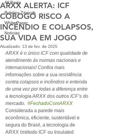
All Posts
ARXX ALERTA: ICF
Boletins Ténicos
COBOGÓ RISCO A
White Paper
INCÊNDIO E COLAPSOS,
Notícias
SUA VIDA EM JOGO
Atualizado:
13 de fev. de 2025
ARXX é o único ICF com qualidade de 
atendimento às normas nacionais e 
internacionais! Confira mais 
informações sobre a sua resistência 
contra colapsos e incêndios e entenda 
de uma vez por todas a diferença entre 
a tecnologia ARXX dos outros ICF’s do 
mercado.  
#FechadoComARXX
Considerada a parede mais 
econômica, eficiente, sustentável e 
segura do Brasil, a tecnologia de 
ARXX (método ICF ou Insulated 